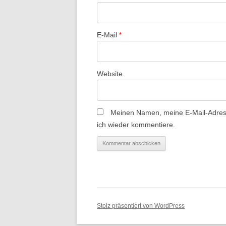
t
i
E-Mail
*
o
n
Website
Meinen Namen, meine E-Mail-Adress
ich wieder kommentiere.
Stolz präsentiert von WordPress