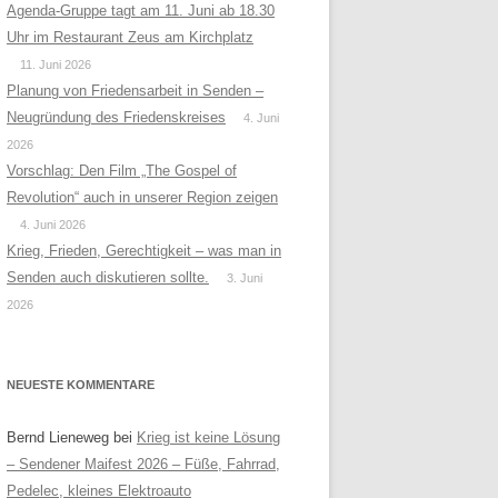
Agenda-Gruppe tagt am 11. Juni ab 18.30
Uhr im Restaurant Zeus am Kirchplatz
11. Juni 2026
Planung von Friedensarbeit in Senden –
Neugründung des Friedenskreises
4. Juni
2026
Vorschlag: Den Film „The Gospel of
Revolution“ auch in unserer Region zeigen
4. Juni 2026
Krieg, Frieden, Gerechtigkeit – was man in
Senden auch diskutieren sollte.
3. Juni
2026
NEUESTE KOMMENTARE
Bernd Lieneweg
bei
Krieg ist keine Lösung
– Sendener Maifest 2026 – Füße, Fahrrad,
Pedelec, kleines Elektroauto