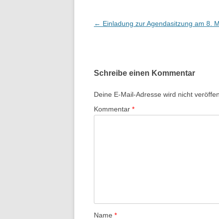
B
←
Einladung zur Agendasitzung am 8. 
e
i
t
Schreibe einen Kommentar
r
a
Deine E-Mail-Adresse wird nicht veröffent
g
Kommentar
*
s
-
N
a
v
i
g
a
Name
*