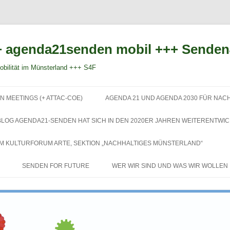
 agenda21senden mobil +++ Sende
bilität im Münsterland +++ S4F
Zum
Inhalt
N MEETINGS (+ ATTAC-COE)
AGENDA 21 UND AGENDA 2030 FÜR NAC
springen
BLOG AGENDA21-SENDEN HAT SICH IN DEN 2020ER JAHREN WEITERENTWIC
EM KULTURFORUM ARTE, SEKTION „NACHHALTIGES MÜNSTERLAND“
SENDEN FOR FUTURE
WER WIR SIND UND WAS WIR WOLLEN