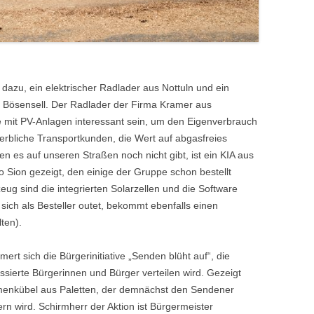
azu, ein elektrischer Radlader aus Nottuln und ein
Bösensell. Der Radlader der Firma Kramer aus
rte mit PV-Anlagen interessant sein, um den Eigenverbrauch
werbliche Transportkunden, die Wert auf abgasfreies
n es auf unseren Straßen noch nicht gibt, ist ein KIA aus
o Sion gezeigt, den einige der Gruppe schon bestellt
g sind die integrierten Solarzellen und die Software
ich als Besteller outet, bekommt ebenfalls einen
ten).
rt sich die Bürgerinitiative „Senden blüht auf“, die
sierte Bürgerinnen und Bürger verteilen wird. Gezeigt
umenkübel aus Paletten, der demnächst den Sendener
n wird. Schirmherr der Aktion ist Bürgermeister