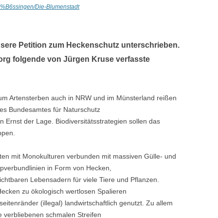
3%B6ssingen/Die-Blumenstadt
sere Petition zum Heckenschutz unterschrieben.
org folgende von Jürgen Kruse verfasste
um Artensterben auch in NRW und im Münsterland reißen
des Bundesamtes für Naturschutz
n Ernst der Lage. Biodiversitätsstrategien sollen das
ppen.
ten mit Monokulturen verbunden mit massiven Gülle- und
topverbundlinien in Form von Hecken,
chtbaren Lebensadern für viele Tiere und Pflanzen.
Hecken zu ökologisch wertlosen Spalieren
tenränder (illegal) landwirtschaftlich genutzt. Zu allem
e verbliebenen schmalen Streifen