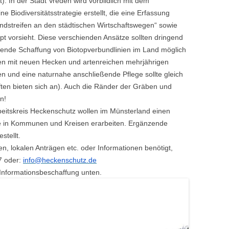
). In der Stadt Vreden wird vorbildlich mit dem
e Biodiversitätsstrategie erstellt, die eine Erfassung
dstreifen an den städtischen Wirtschaftswegen“ sowie
t vorsieht. Diese verschienden Ansätze sollten dringend
kende Schaffung von Biotopverbundlinien im Land möglich
en mit neuen Hecken und artenreichen mehrjährigen
 und eine naturnahe anschließende Pflege sollte gleich
ften bieten sich an). Auch die Ränder der Gräben und
n!
eitskreis Heckenschutz wollen im Münsterland einen
e in Kommunen und Kreisen erarbeiten. Ergänzende
stellt.
n, lokalen Anträgen etc. oder Informationen benötigt,
7 oder:
info@heckenschutz.de
Informationsbeschaffung unten.