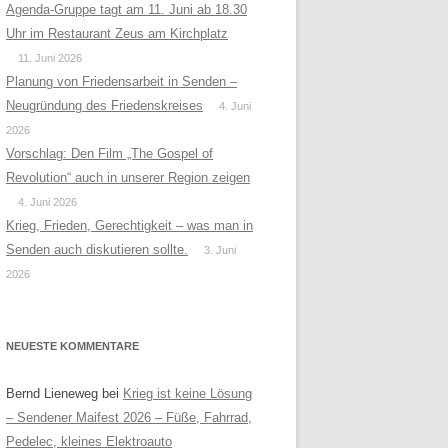
Agenda-Gruppe tagt am 11. Juni ab 18.30
Uhr im Restaurant Zeus am Kirchplatz
11. Juni 2026
Planung von Friedensarbeit in Senden –
Neugründung des Friedenskreises
4. Juni
2026
Vorschlag: Den Film „The Gospel of
Revolution“ auch in unserer Region zeigen
4. Juni 2026
Krieg, Frieden, Gerechtigkeit – was man in
Senden auch diskutieren sollte.
3. Juni
2026
NEUESTE KOMMENTARE
Bernd Lieneweg
bei
Krieg ist keine Lösung
– Sendener Maifest 2026 – Füße, Fahrrad,
Pedelec, kleines Elektroauto