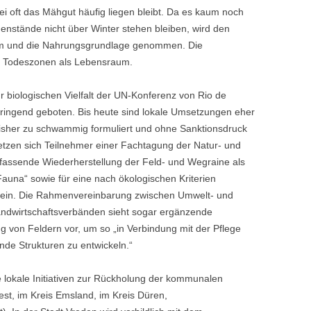
ei oft das Mähgut häufig liegen bleibt. Da es kaum noch
menstände nicht über Winter stehen bleiben, wird den
aum und die Nahrungsgrundlage genommen. Die
r Todeszonen als Lebensraum.
biologischen Vielfalt der UN-Konferenz von Rio de
ringend geboten. Bis heute sind lokale Umsetzungen eher
 bisher zu schwammig formuliert und ohne Sanktionsdruck
etzen sich Teilnehmer einer Fachtagung der Natur- und
assende Wiederherstellung der Feld- und Wegraine als
Fauna“ sowie für eine nach ökologischen Kriterien
 ein. Die Rahmenvereinbarung zwischen Umwelt- und
ndwirtschaftsverbänden sieht sogar ergänzende
ng von Feldern vor, um so „in Verbindung mit der Pflege
nde Strukturen zu entwickeln.“
le lokale Initiativen zur Rückholung der kommunalen
st, im Kreis Emsland, im Kreis Düren,