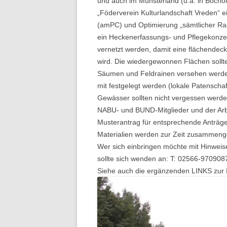
und auch im Münsterland (u.a. in Bocholt
„Föderverein Kulturlandschaft Vreden“ ein
(amPC) und Optimierung „sämtlicher Ran
ein Heckenerfassungs- und Pflegekonzep
vernetzt werden, damit eine flächendec
wird. Die wiedergewonnen Flächen sollt
Säumen und Feldrainen versehen werden
mit festgelegt werden (lokale Patenscha
Gewässer sollten nicht vergessen werde
NABU- und BUND-Mitglieder und der Arb
Musterantrag für entsprechende Anträg
Materialien werden zur Zeit zusammenge
Wer sich einbringen möchte mit Hinweise
sollte sich wenden an: T: 02566-970908
Siehe auch die ergänzenden LINKS zur 