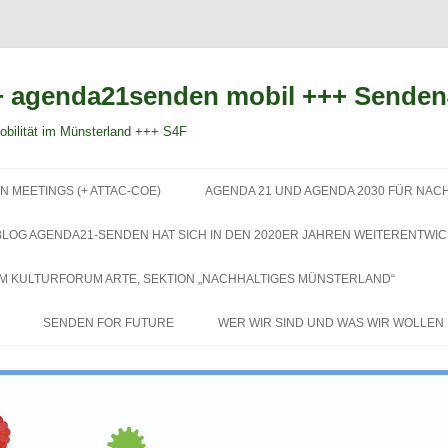
 agenda21senden mobil +++ Sende
bilität im Münsterland +++ S4F
Zum
Inhalt
N MEETINGS (+ ATTAC-COE)
AGENDA 21 UND AGENDA 2030 FÜR NAC
springen
BLOG AGENDA21-SENDEN HAT SICH IN DEN 2020ER JAHREN WEITERENTWIC
EM KULTURFORUM ARTE, SEKTION „NACHHALTIGES MÜNSTERLAND“
SENDEN FOR FUTURE
WER WIR SIND UND WAS WIR WOLLEN