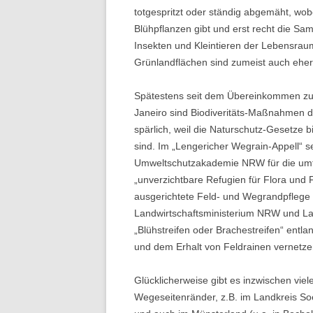
totgespritzt oder ständig abgemäht, wob
Blühpflanzen gibt und erst recht die Sa
Insekten und Kleintieren der Lebensr
Grünlandflächen sind zumeist auch ehe
Spätestens seit dem Übereinkommen zur 
Janeiro sind Biodiveritäts-Maßnahmen d
spärlich, weil die Naturschutz-Gesetze
sind. Im „Lengericher Wegrain-Appell“ s
Umweltschutzakademie NRW für die umf
„unverzichtbare Refugien für Flora und 
ausgerichtete Feld- und Wegrandpflege
Landwirtschaftsministerium NRW und La
„Blühstreifen oder Brachestreifen“ entla
und dem Erhalt von Feldrainen vernetze
Glücklicherweise gibt es inzwischen vie
Wegeseitenränder, z.B. im Landkreis Soe