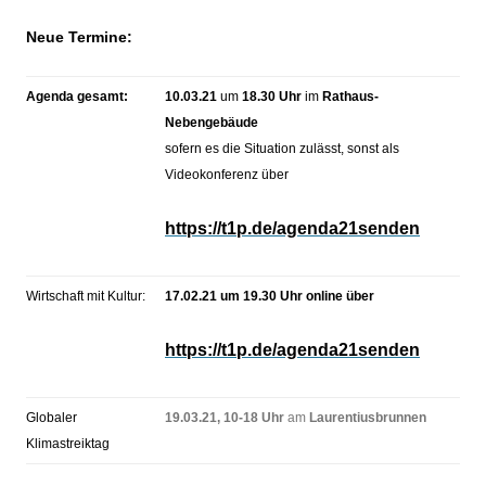
N
eue Termine:
Agenda gesamt:
10.03.21
um
18.30 Uhr
im
Rathaus-
Nebengebäude
sofern es die Situation zulässt, sonst als
Videokonferenz über
https://t1p.de/agenda21senden
Wirtschaft mit Kultur:
17.02.21 um 19.30 Uhr online über
https://t1p.de/agenda21senden
Globaler
19.03.21, 10-18 Uhr
am
Laurentiusbrunnen
Klimastreiktag