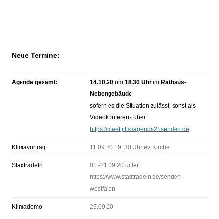
N
eue Termine:
Agenda gesamt:
14.10.20
um
18.30 Uhr
im
Rathaus-
Nebengebäude
sofern es die Situation zulässt, sonst als
Videokonferenz über
https://meet.jit.si/agenda21senden.de
Klimavortrag
11.09.20 19. 30 Uhr ev. Kirche
Stadtradeln
01.-21.09.20 unter
https://www.stadtradeln.de/senden-
westfalen
Klimademo
25.09.20