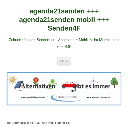
agenda21senden +++
agenda21senden mobil +++
Senden4F
Zukunftsfähiges Senden +++ Angepasste Mobilität im Münsterland
+++ S4F
Zum
Menü
Inhalt
springen
ARCHIV DER KATEGORIE:
PROTOKOLLE