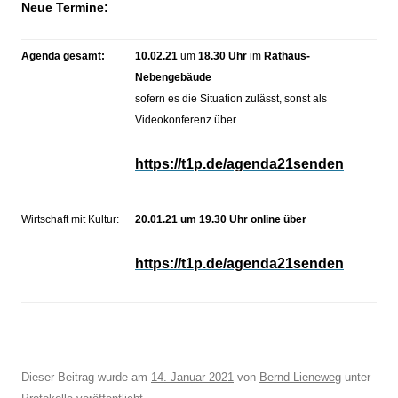
N
eue Termine:
Agenda gesamt:
10.02.21
um
18.30 Uhr
im
Rathaus-
Nebengebäude
sofern es die Situation zulässt, sonst als
Videokonferenz über
https://t1p.de/agenda21senden
Wirtschaft mit Kultur:
20.01.21 um 19.30 Uhr online über
https://t1p.de/agenda21senden
Dieser Beitrag wurde am
14. Januar 2021
von
Bernd Lieneweg
unter